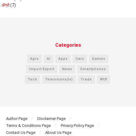
ॲग्रो
(7)
Categories
Agro
AI
Apps
Cars
Games
Import-Export
News
Smartphones
Tech
Televisions(tv)
Trade
ॲग्रो
Author Page
Disclaimer Page
Terms & Conditions Page
Privacy Policy Page
Contact Us Page
About Us Page